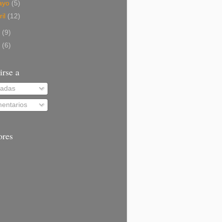
ayo
(5)
ril
(12)
0
(9)
9
(6)
irse a
radas
entarios
ores