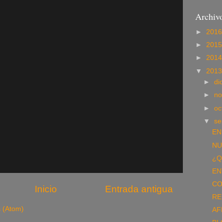
Archivo
►
201
►
201
►
201
▼
201
►
di
►
no
►
oc
▼
se
EN
NU
¿Q
EN
CO
Inicio
Entrada antigua
RE
s (Atom)
AF