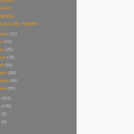
OQUEO
EALES
MORIA
GALO DEL TIEMPO
osto
(25)
lio
(31)
nio
(25)
ayo
(38)
ril
(60)
arzo
(88)
brero
(66)
nero
(80)
2
(412)
1
(130)
0
(9)
9
(6)