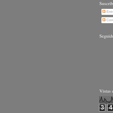
Suscrib
Ent
Com
Seguid
Vistas 
3
4