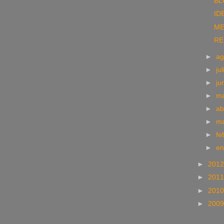
BL
ID
ME
RE
►
ag
►
ju
►
ju
►
m
►
ab
►
m
►
fe
►
e
►
201
►
201
►
201
►
200