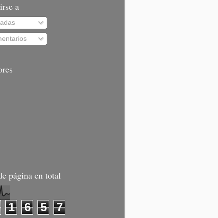
irse a
radas
entarios
ores
de página en total
1
6
5
7