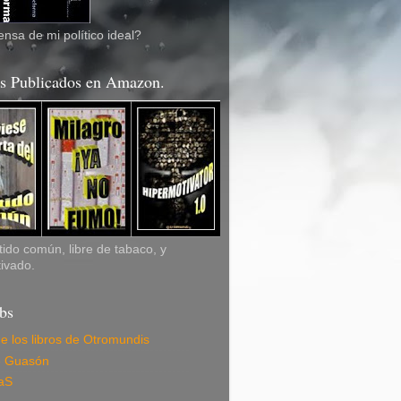
nsa de mi político ideal?
os Publicados en Amazon.
ido común, libre de tabaco, y
ivado.
bs
de los libros de Otromundis
e Guasón
aS