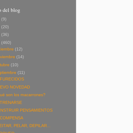
 del blog
6
(9)
5
(20)
4
(36)
3
(460)
ciembre
(12)
viembre
(14)
tubre
(10)
ptiembre
(11)
FURECIDOS
EVO NOVEDAD
ué son los macarrones?
TRENARSE
NSTRUIR PENSAMIENTOS
COMPENSA
EITAR, PELAR, DEPILAR...