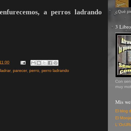
enfurecemos,
a perros ladrando
¿Qué pie
3 Libr
11:00
ladrar
,
parecer
,
perro
,
perro ladrando
Con sent
muy mot
Mis we
El blog 
El Monj
L´OcUR