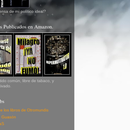
nsa de mi político ideal?
os Publicados en Amazon.
ido común, libre de tabaco, y
ivado.
bs
de los libros de Otromundis
e Guasón
aS