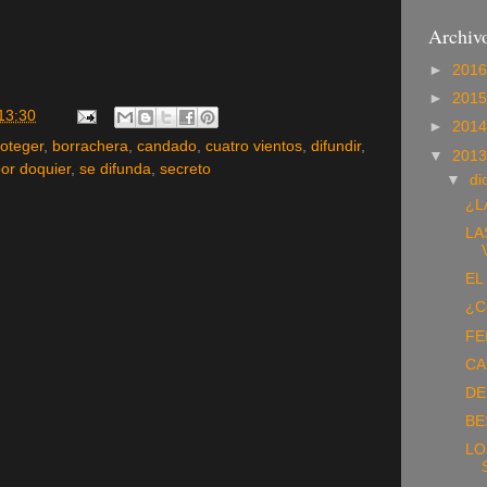
Archivo
►
201
►
201
13:30
►
201
oteger
,
borrachera
,
candado
,
cuatro vientos
,
difundir
,
▼
201
or doquier
,
se difunda
,
secreto
▼
di
¿L
LA
EL
¿C
FE
CA
DE
BE
LO