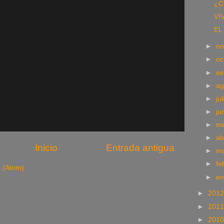
¿C
VI
EL
►
no
►
oc
►
se
►
ag
►
ju
►
ju
►
m
►
ab
Inicio
Entrada antigua
►
m
►
fe
s (Atom)
►
e
►
201
►
201
►
201