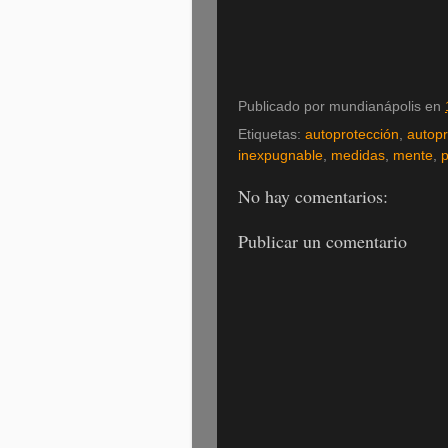
Publicado por
mundianápolis
en
Etiquetas:
autoprotección
,
autopr
inexpugnable
,
medidas
,
mente
,
p
No hay comentarios:
Publicar un comentario