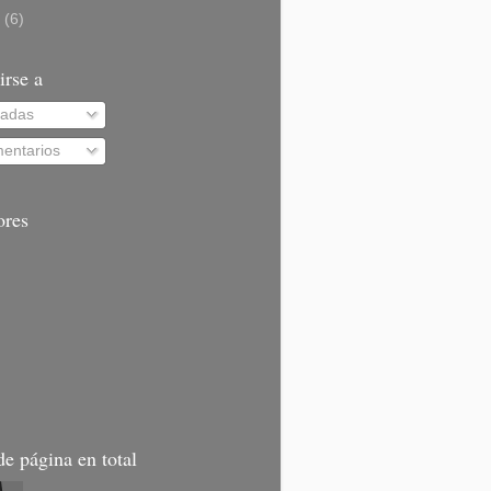
9
(6)
irse a
radas
entarios
ores
de página en total