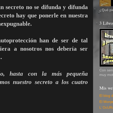
n secreto no se difunda y difunda
¿Qué pie
secreto hay que ponerle en nuestra
3 Libr
nexpugnable.
utoprotección han de ser de tal
uiera a nosotros nos debería ser
..
Con sent
io, hasta con la más pequeña
muy mot
amos nuestro secreto a los cuatro
Mis we
El blog 
El Monj
L´OcUR