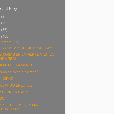
 del blog
6
(9)
5
(20)
4
(36)
3
(460)
ciembre
(12)
AS COSAS SON SIEMPRE ASÍ?
S COSAS EN LA MENTE Y EN LA
VIDA REAL
 IMÁN DE LA MENTE
ómo se mide el tiempo?
LICIDAD
USANDO EFECTOS
SCONCENTRAR
SO
S SECRETOS, ¿ESTÁN
SECRETOS?