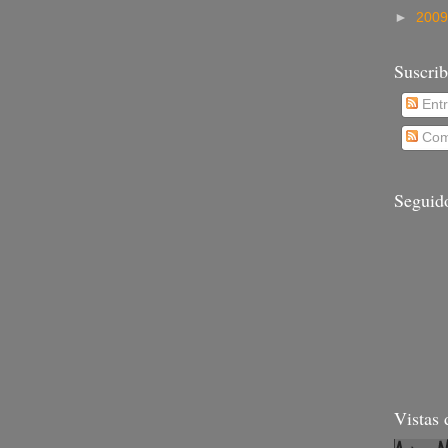
►
200
Suscrib
Ent
Com
Seguid
Vistas 