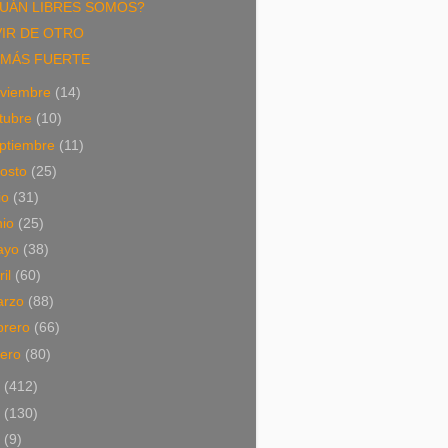
UÁN LIBRES SOMOS?
VIR DE OTRO
 MÁS FUERTE
viembre
(14)
tubre
(10)
ptiembre
(11)
osto
(25)
lio
(31)
nio
(25)
ayo
(38)
ril
(60)
arzo
(88)
brero
(66)
nero
(80)
2
(412)
1
(130)
0
(9)