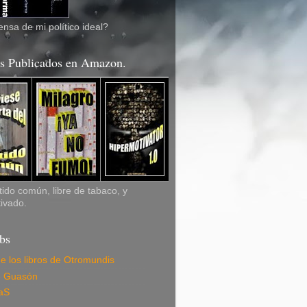
nsa de mi político ideal?
os Publicados en Amazon.
ido común, libre de tabaco, y
ivado.
bs
de los libros de Otromundis
e Guasón
aS