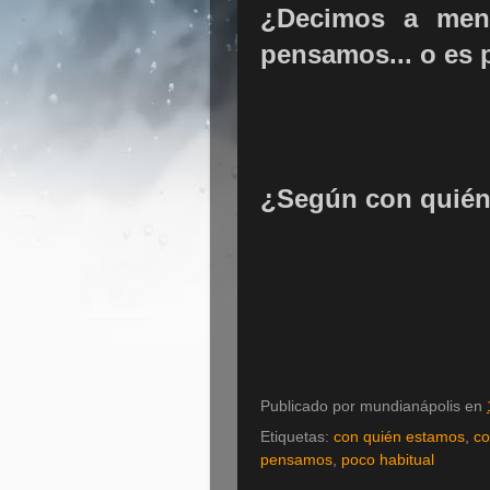
¿Decimos a menu
pensamos... o es 
¿Según con quién
Publicado por
mundianápolis
en
Etiquetas:
con quién estamos
,
co
pensamos
,
poco habitual