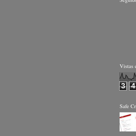
Vistas 
3
4
Safe Cr