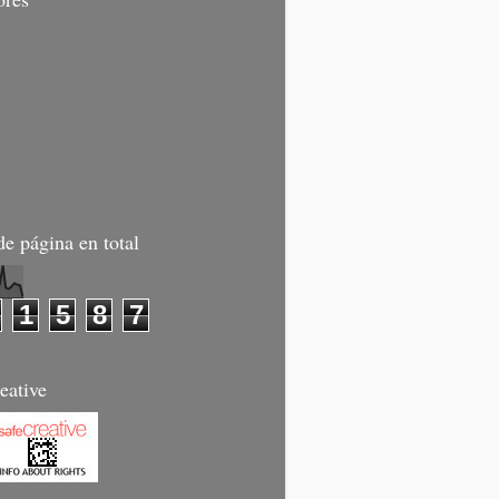
de página en total
1
5
8
7
eative