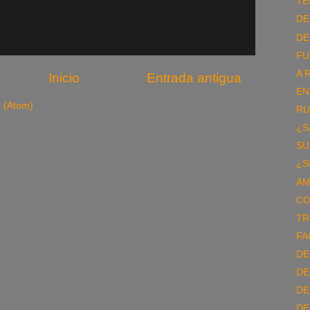
TE
DE
DE
FU
A 
Inicio
Entrada antigua
EN
s (Atom)
R
¿S
SU
¿S
AM
CO
TR
FA
DE
DE
DE
DE