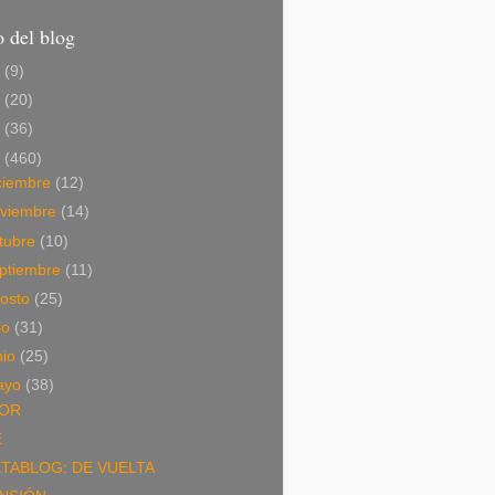
 del blog
6
(9)
5
(20)
4
(36)
3
(460)
ciembre
(12)
viembre
(14)
tubre
(10)
ptiembre
(11)
osto
(25)
lio
(31)
nio
(25)
ayo
(38)
OR
E
TABLOG: DE VUELTA