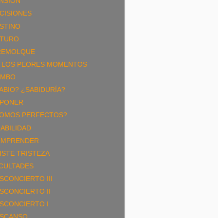
NSIÓN
CISIONES
STINO
TURO
REMOLQUE
 LOS PEORES MOMENTOS
UMBO
ABIO? ¿SABIDURÍA?
PONER
OMOS PERFECTOS?
ABILIDAD
MPRENDER
ISTE TRISTEZA
CULTADES
SCONCIERTO III
SCONCIERTO II
SCONCIERTO I
SCANSO