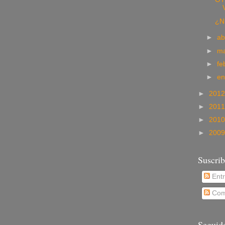
¿N
►
ab
►
m
►
fe
►
e
►
201
►
201
►
201
►
200
Suscrib
Ent
Com
Seguid