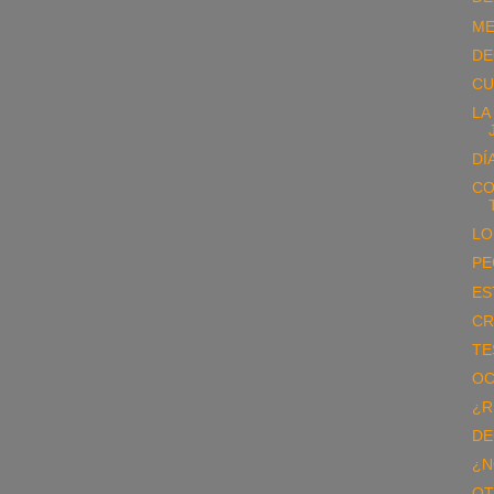
ME
DE
CU
LA
DÍ
CO
LO
PE
ES
CR
TE
OC
¿R
DE
¿N
OT