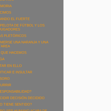
MORIA
CIMOS
ANDO EL FUERTE
 PELOTA DE FÚTBOL Y LOS
JUGADORES
AS PLETÓRICOS
MERSE UNA NARANJA Y UNA
TAREA
 QUE HACEMOS
GA
TAR EN ELLO
ITICAR E INSULTAR
SORO
URRIR
ESPONSABILIDAD?
CIDIR DECISIÓN DECIDIDO
O TIENE SENTIDO?
RO SER HUMANO ACABA DE