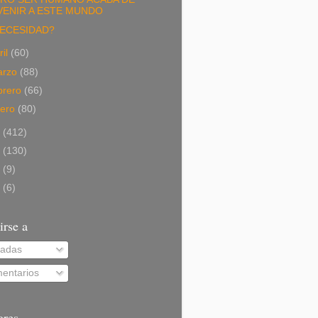
VENIR A ESTE MUNDO
ECESIDAD?
ril
(60)
arzo
(88)
brero
(66)
nero
(80)
2
(412)
1
(130)
0
(9)
9
(6)
irse a
radas
entarios
ores