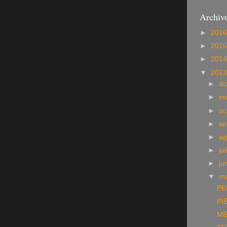
Archivo
►
201
►
201
►
201
▼
201
►
di
►
no
►
oc
►
se
►
ag
►
ju
►
ju
▼
m
PE
PI
ME