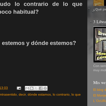
do lo contrario de lo que
¿Qué pie
poco habitual?
3 Libr
 estemos y dónde estemos?
Con sent
muy mot
Mis we
13:03
El blog 
ntrasentido
,
decir
,
dónde estamos
,
lo contrario
,
lo que
El Monj
L´OcUR