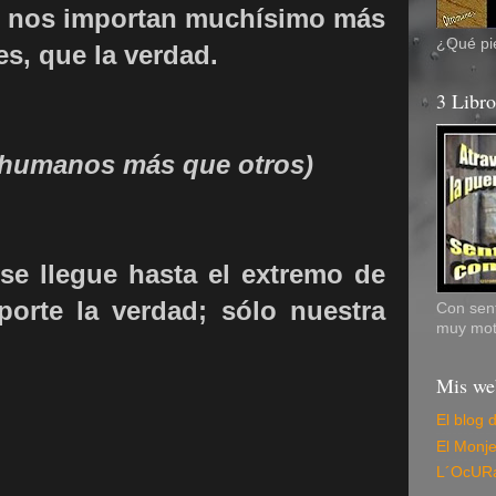
es nos importan muchísimo más
¿Qué pie
s, que la verdad.
3 Libr
 humanos más que otros)
se llegue hasta el extremo de
orte la verdad; sólo nuestra
Con sent
muy mot
Mis we
El blog 
El Monj
L´OcUR