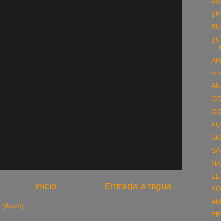
BU
¿P
BU
¿C
AP
A 
AN
CO
CO
FU
JA
SA
HA
EL
Inicio
Entrada antigua
SO
A
s (Atom)
PE