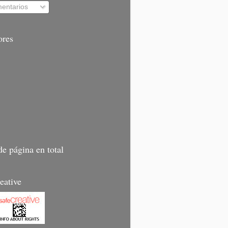
entarios
ores
de página en total
eative