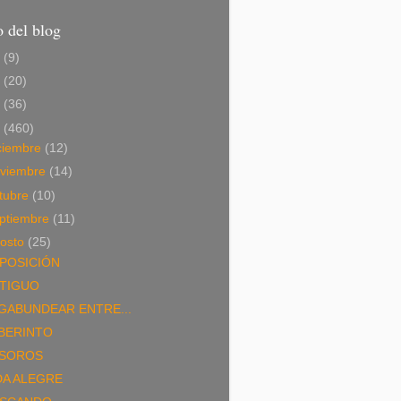
 del blog
6
(9)
5
(20)
4
(36)
3
(460)
ciembre
(12)
viembre
(14)
tubre
(10)
ptiembre
(11)
osto
(25)
POSICIÓN
TIGUO
GABUNDEAR ENTRE...
BERINTO
SOROS
DA ALEGRE