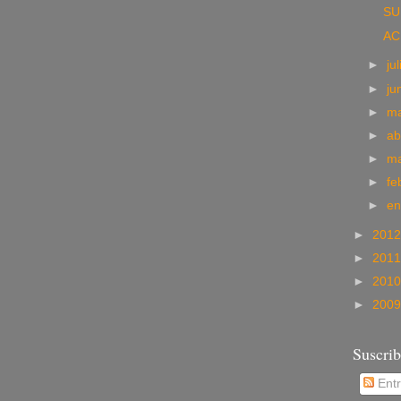
SU
AC
►
ju
►
ju
►
m
►
ab
►
m
►
fe
►
e
►
201
►
201
►
201
►
200
Suscrib
Ent