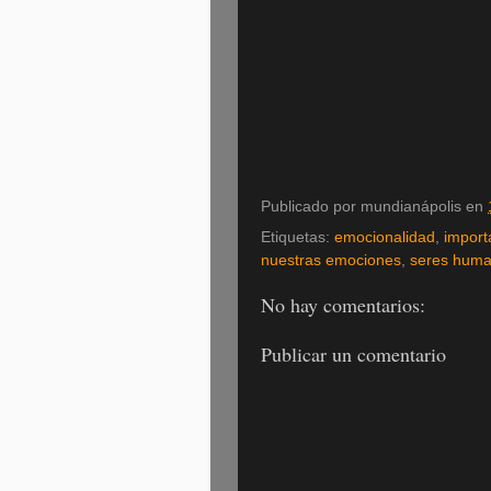
Publicado por
mundianápolis
en
Etiquetas:
emocionalidad
,
import
nuestras emociones
,
seres hum
No hay comentarios:
Publicar un comentario