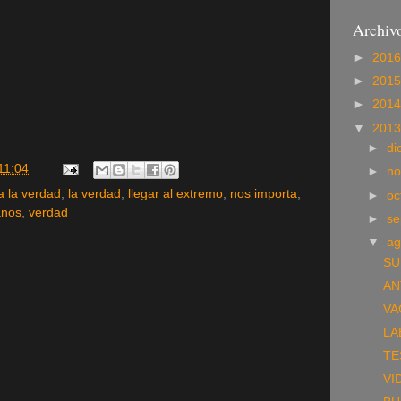
Archivo
►
201
►
201
►
201
▼
201
►
di
11:04
►
no
a la verdad
,
la verdad
,
llegar al extremo
,
nos importa
,
►
oc
anos
,
verdad
►
se
▼
ag
SU
AN
VA
LA
TE
VI