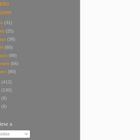
EÑO
USAR
lio
(31)
nio
(25)
ayo
(38)
ril
(60)
arzo
(88)
brero
(66)
nero
(80)
2
(412)
1
(130)
0
(9)
9
(6)
irse a
radas