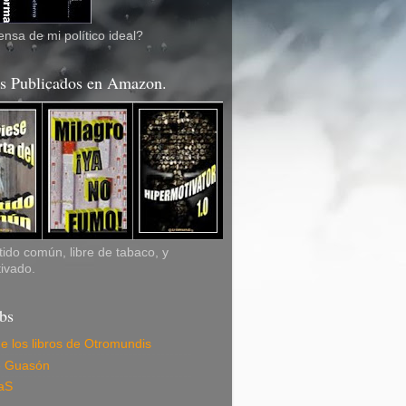
nsa de mi político ideal?
os Publicados en Amazon.
ido común, libre de tabaco, y
ivado.
bs
de los libros de Otromundis
e Guasón
aS