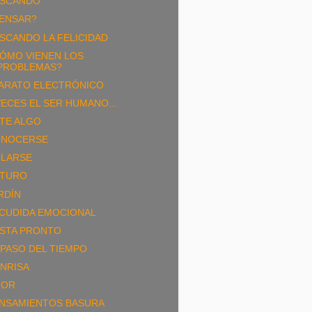
SCANDO
ENSAR?
SCANDO LA FELICIDAD
ÓMO VIENEN LOS
PROBLEMAS?
ARATO ELECTRÓNICO
VECES EL SER HUMANO...
TE ALGO
NOCERSE
LARSE
TURO
RDÍN
CUDIDA EMOCIONAL
STA PRONTO
 PASO DEL TIEMPO
NRISA
MOR
NSAMIENTOS BASURA