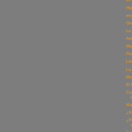
Hip
en
Olv
La 
An
Man
Pe
Lib
La 
Mo
El 
Con
Ma
¿R
¿P