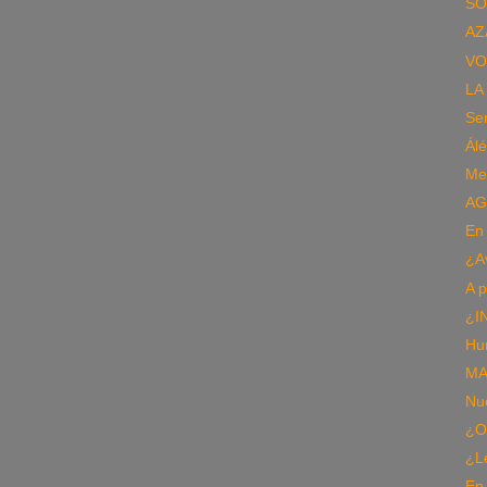
SÓ
AZ
VO
LA
Sen
Álé
Met
AG
En 
¿A
A 
¿I
Hu
MA
Nu
¿O
¿L
En 