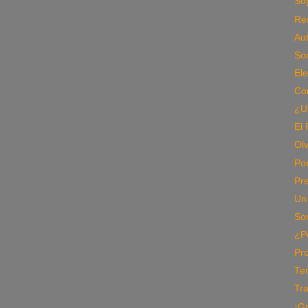
Soy
Re
Aut
So
Ele
Co
¿U
El 
Olv
Po
Pre
Un
So
¿P
Pr
Te
Tr
¡G