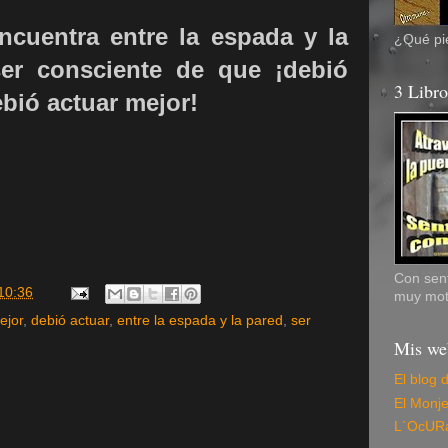
cuentra entre la espada y la
¿Qué pie
ser consciente de que ¡debió
3 Libr
ebió actuar mejor!
Con sent
10:36
muy mot
ejor
,
debió actuar
,
entre la espada y la pared
,
ser
Mis we
El blog 
El Monj
L´OcUR