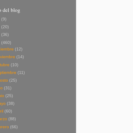
 del blog
6
(9)
5
(20)
4
(36)
3
(460)
ciembre
(12)
viembre
(14)
tubre
(10)
ptiembre
(11)
osto
(25)
lio
(31)
nio
(25)
ayo
(38)
ril
(60)
arzo
(88)
brero
(66)