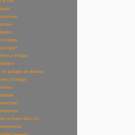
 el Zar...
speto
odivorcio
rpresa
fantes
mo antes.
na copa?
Perro y el Gato
idadizo
r un puñado de dólares
mio y Castigo
 hueco
rpresas
elearnos?
otegernos
ner un buen día o no
ansparencia
randes deseos!