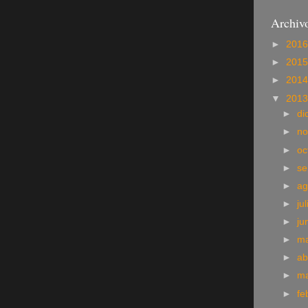
Archivo
►
201
►
201
►
201
▼
201
►
di
►
no
►
oc
►
se
►
ag
►
ju
►
ju
►
m
►
ab
►
m
►
fe