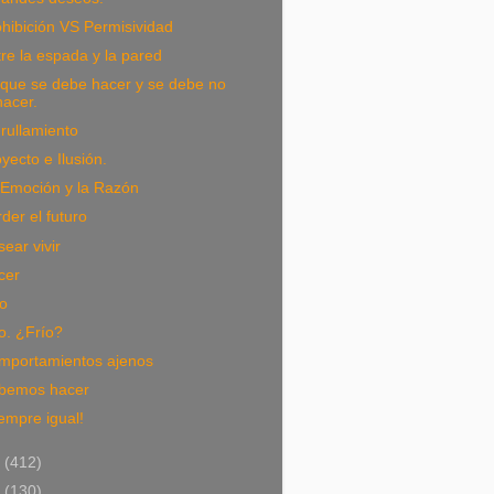
hibición VS Permisividad
re la espada y la pared
 que se debe hacer y se debe no
hacer.
rullamiento
yecto e Ilusión.
 Emoción y la Razón
der el futuro
ear vivir
cer
io
o. ¿Frío?
mportamientos ajenos
bemos hacer
empre igual!
2
(412)
1
(130)