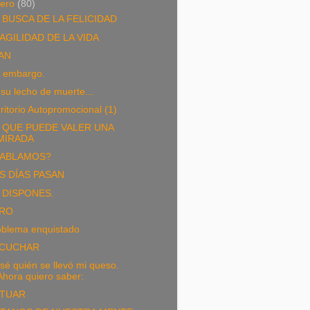
nero
(80)
 BUSCA DE LA FELICIDAD
AGILIDAD DE LA VIDA
AN
n embargo.
su lecho de muerte...
ritorio Autopromocional (1)
 QUE PUEDE VALER UNA
MIRADA
ABLAMOS?
S DÍAS PASAN
 DISPONES.
RO
oblema enquistado
CUCHAR
sé quién se llevó mi queso.
Ahora quiero saber:
TUAR