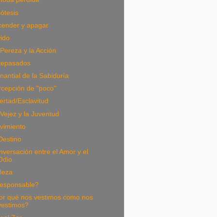
ótesis
cender y apagar
ido
Pereza y la Acción
tepasados
antial de la Sabiduría
rcepción de "poco"
ertad/Esclavitud
Vejez y la Juventud
vimiento
Destino
versación entre el Amor y el
Odio
leza
esponsable?
or qué nos vestimos como nos
vestimos?