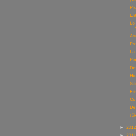
Pro
Ent
Lo
Atu
Pro
La
Per
Des
Ha
Sit
Frí
Co
De
¡Si
►
201
►
201