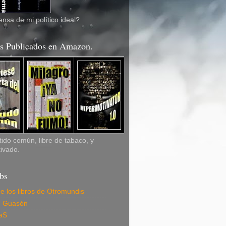
nsa de mi político ideal?
os Publicados en Amazon.
ido común, libre de tabaco, y
ivado.
bs
de los libros de Otromundis
e Guasón
aS