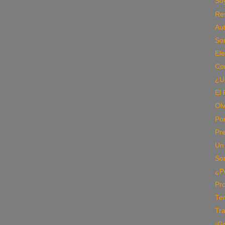
Soy
Re
Aut
So
Ele
Co
¿U
El 
Olv
Po
Pre
Un
So
¿P
Pr
Te
Tr
¡G