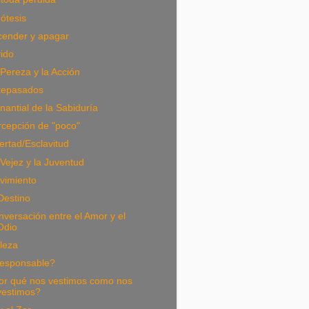
ótesis
cender y apagar
ido
Pereza y la Acción
tepasados
antial de la Sabiduría
rcepción de "poco"
ertad/Esclavitud
Vejez y la Juventud
vimiento
Destino
versación entre el Amor y el
Odio
leza
esponsable?
or qué nos vestimos como nos
vestimos?