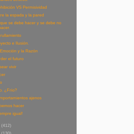
hibición VS Permisividad
re la espada y la pared
 que se debe hacer y se debe no
hacer.
rullamiento
yecto e Ilusión.
 Emoción y la Razón
der el futuro
ear vivir
cer
io
o. ¿Frío?
mportamientos ajenos
bemos hacer
empre igual!
2
(412)
1
(130)