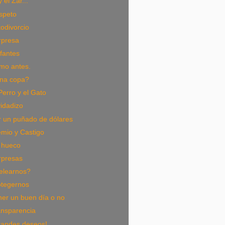
 el Zar...
speto
odivorcio
rpresa
fantes
mo antes.
na copa?
Perro y el Gato
idadizo
r un puñado de dólares
mio y Castigo
 hueco
rpresas
elearnos?
otegernos
ner un buen día o no
ansparencia
randes deseos!