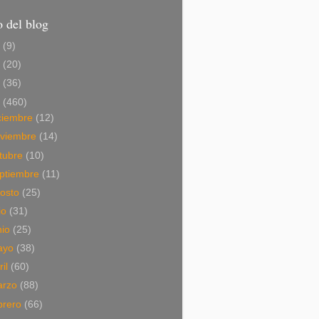
 del blog
6
(9)
5
(20)
4
(36)
3
(460)
ciembre
(12)
viembre
(14)
tubre
(10)
ptiembre
(11)
osto
(25)
lio
(31)
nio
(25)
ayo
(38)
ril
(60)
arzo
(88)
brero
(66)