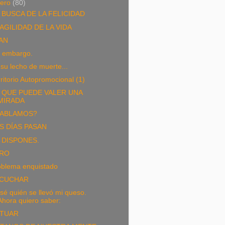
nero
(80)
 BUSCA DE LA FELICIDAD
AGILIDAD DE LA VIDA
AN
n embargo.
su lecho de muerte...
ritorio Autopromocional (1)
 QUE PUEDE VALER UNA
MIRADA
ABLAMOS?
S DÍAS PASAN
 DISPONES.
RO
oblema enquistado
CUCHAR
sé quién se llevó mi queso.
Ahora quiero saber:
TUAR