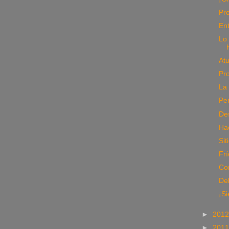
Pro
Ent
Lo
Atu
Pro
La
Per
Des
Ha
Sit
Frí
Co
De
¡Si
►
201
►
201