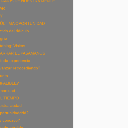
TANOS DE NUESTRA MENTE
AR
Y
 ÚLTIMA OPORTUNIDAD
tido del ridículo
gríá
ablog: Visitas
ARRAR EL PASAMANOS
toda experiencia
vanzar retrocediendo?
punto
NFALIBLE?
manidad
L TIEMPO
estra ciudad
portunidadddd?
e conozco?
toda pérdida