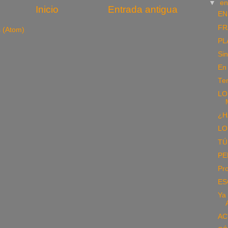
▼
e
Inicio
Entrada antigua
EN
FR
s (Atom)
PL
Si
En 
Ter
LO
¿H
LO
TÚ
PE
Pr
ES
Ya 
AC