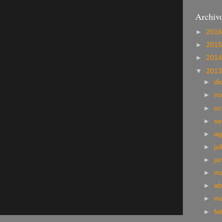
Archivo
►
201
►
201
►
201
▼
201
►
di
►
no
►
oc
►
se
►
ag
►
ju
►
ju
►
m
►
ab
►
m
►
fe