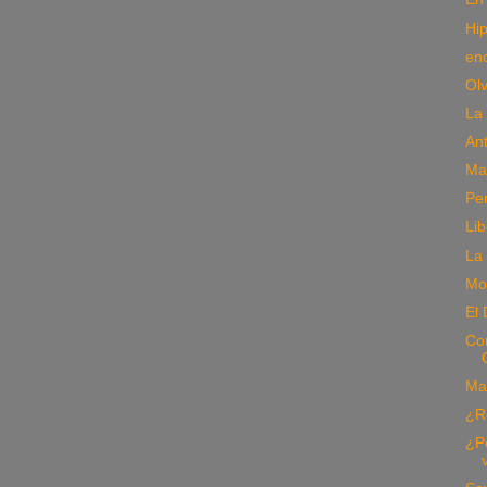
Hip
en
Olv
La 
An
Man
Pe
Lib
La 
Mo
El 
Con
Ma
¿R
¿P