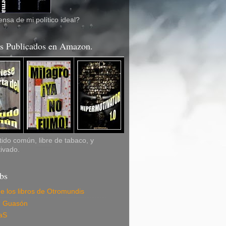
nsa de mi político ideal?
os Publicados en Amazon.
ido común, libre de tabaco, y
ivado.
bs
de los libros de Otromundis
e Guasón
aS