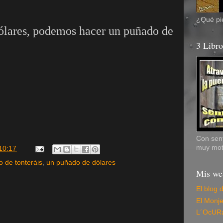
¿Qué pie
ólares, podemos hacer un puñado de
3 Libr
Con sent
muy mot
10:17
 de tonteráis
,
un puñado de dólares
Mis we
El blog 
El Monj
L´OcUR