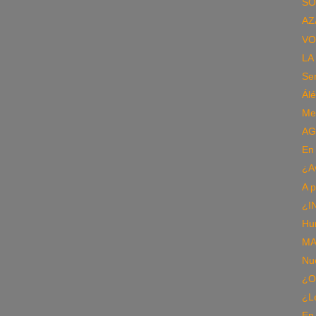
SÓ
AZ
VO
LA
Sen
Álé
Met
AG
En 
¿A
A 
¿I
Hu
MA
Nu
¿O
¿L
En 