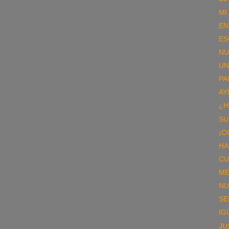
MI
EN
ES
NU
UN
PA
AY
¿H
SU
¡C
HA
CU
ME
NU
SE
IG
JU