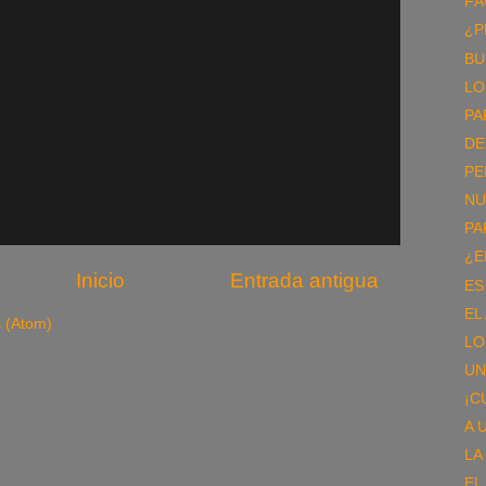
FÁ
¿P
BU
LO
PA
DE
PE
NU
PA
¿E
Inicio
Entrada antigua
ES
EL
s (Atom)
LO
UN
¡C
A 
LA
EL