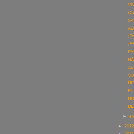
VI
QU
SA
AD
¡En
¡E
PA
HÁ
AB
SO
ÚL
EL
HO
DE
►
e
►
201
►
201