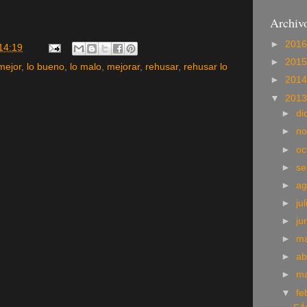
Archivo
►
201
14:19
►
201
mejor
,
lo bueno
,
lo malo
,
mejorar
,
rehusar
,
rehusar lo
►
201
▼
201
►
di
►
no
►
oc
►
se
►
ag
►
ju
►
ju
►
m
►
ab
►
m
▼
fe