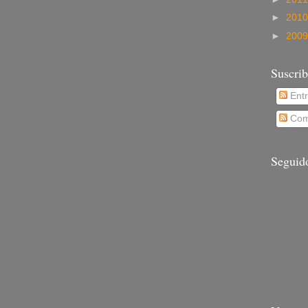
►
201
►
200
Suscrib
Ent
Com
Seguid