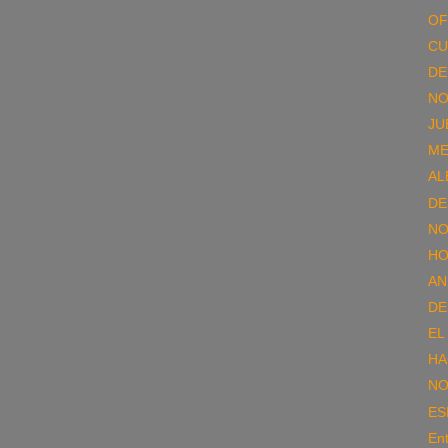
OF
CU
DE
NO
JU
ME
AL
DE
NO
HO
AN
DE
EL
HA
NO
ES
Ent