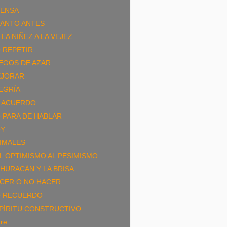
ENSA
ANTO ANTES
 LA NIÑEZ A LA VEJEZ
 REPETIR
EGOS DE AZAR
JORAR
EGRÍA
 ACUERDO
 PARA DE HABLAR
Y
IMALES
L OPTIMISMO AL PESIMISMO
 HURACÁN Y LA BRISA
CER O NO HACER
 RECUERDO
PÍRITU CONSTRUCTIVO
re...