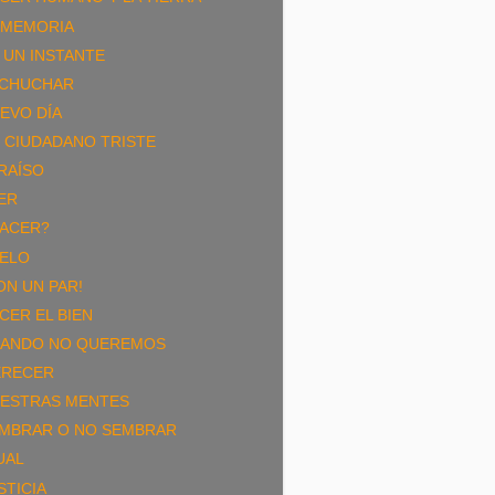
 MEMORIA
 UN INSTANTE
CHUCHAR
EVO DÍA
 CIUDADANO TRISTE
RAÍSO
ER
ACER?
ELO
ON UN PAR!
CER EL BIEN
ANDO NO QUEREMOS
RECER
ESTRAS MENTES
MBRAR O NO SEMBRAR
UAL
STICIA