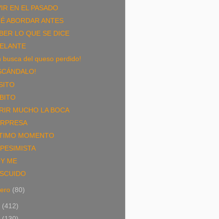
VIR EN EL PASADO
É ABORDAR ANTES
BER LO QUE SE DICE
ELANTE
 busca del queso perdido!
SCÁNDALO!
SITO
BITO
RIR MUCHO LA BOCA
RPRESA
TIMO MOMENTO
 PESIMISTA
Y ME
SCUIDO
nero
(80)
2
(412)
1
(130)