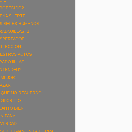
CIL
ROTEGIDO?
ENA SUERTE
S SERES HUMANOS
RADOJILLAS -2-
SPERTADOR
RFECCIÓN
ESTROS ACTOS
RADOJILLAS
NTENDER?
 MEJOR
 AZAR
 QUE NO RECUERDO
 SECRETO
UÁNTO BIEN!
UN PANAL
 VERDAD
 SER HUMANO Y LA TIERRA