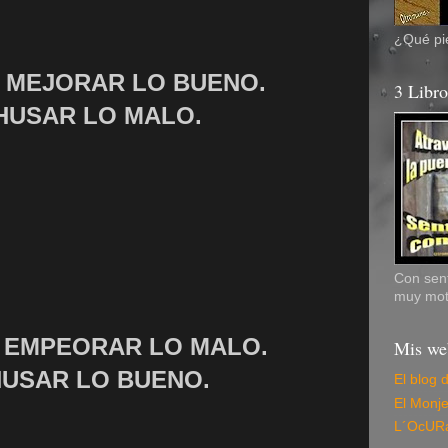
¿Qué pie
Y MEJORAR LO BUENO.
3 Libr
HUSAR LO MALO.
Con sent
muy mot
Y EMPEORAR LO MALO.
Mis we
HUSAR LO BUENO.
El blog 
El Monj
L´OcUR