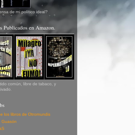
nsa de mi político ideal?
os Publicados en Amazon.
ido común, libre de tabaco, y
ivado.
bs
de los libros de Otromundis
e Guasón
aS