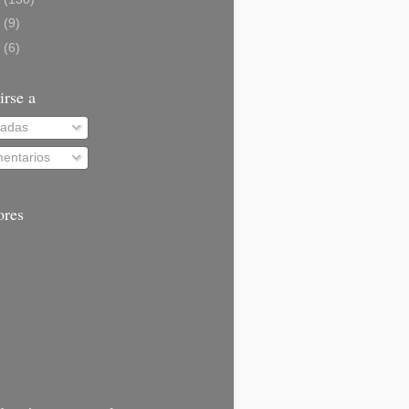
0
(9)
9
(6)
irse a
radas
entarios
ores