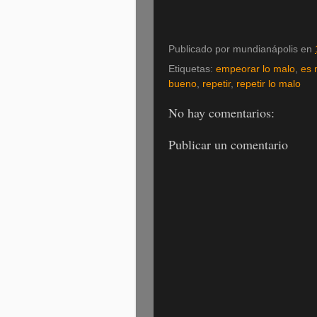
Publicado por
mundianápolis
en
Etiquetas:
empeorar lo malo
,
es 
bueno
,
repetir
,
repetir lo malo
No hay comentarios:
Publicar un comentario