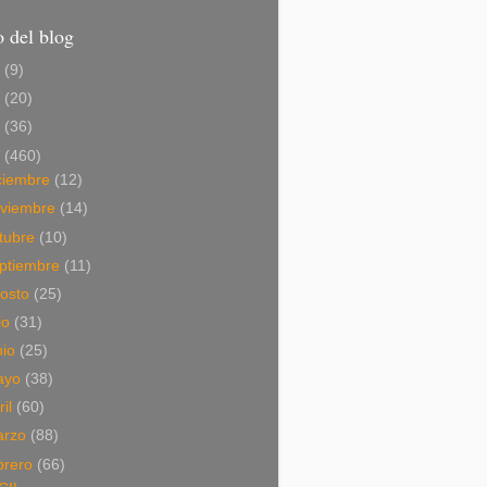
 del blog
6
(9)
5
(20)
4
(36)
3
(460)
ciembre
(12)
viembre
(14)
tubre
(10)
ptiembre
(11)
osto
(25)
lio
(31)
nio
(25)
ayo
(38)
ril
(60)
arzo
(88)
brero
(66)