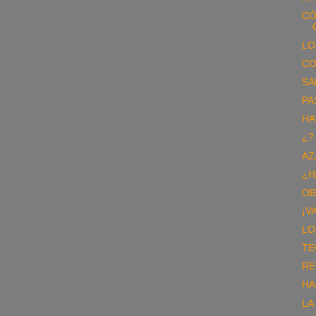
CÓ
LO
CO
SA
PA
HA
¿?
AZ
¿H
OB
¡V
LO
TE
RE
HA
LA