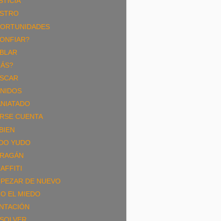
STICIA
STRO
ORTUNIDADES
ONFIAR?
BLAR
ÁS?
SCAR
NIDOS
NIATADO
RSE CUENTA
 BIEN
DO YUDO
RAGÁN
AFFITI
PEZAR DE NUEVO
JO EL MIEDO
NTACIÓN
SOLVER