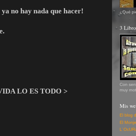
ya no hay nada que hacer!
¿Qué pie
3 Libr
e.
Con sent
VIDA LO ES TODO >
muy mot
Mis we
El blog 
El Monj
L´OcUR