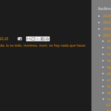
Archivo
►
201
►
201
►
201
▼
201
15:19
►
di
ida
,
lo es todo
,
morimos
,
morir
,
no hay nada que hacer
,
►
no
►
oc
►
se
►
ag
►
ju
►
ju
►
m
►
ab
▼
m
A 