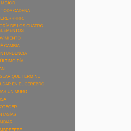
 MEJOR
 TODA CADENA
ERERRRRR.
ORÍA DE LOS CUATRO
ELEMENTOS
VIMIENTO
É CAMBIA
NTUNDENCIA
 ÚLTIMO DÍA
AN
SEAR QUE TERMINE
LDAR EN EL CEREBRO
RAR UN MURO
ISA
OTEGER
NTASÍAS
MBIAR
MBREEEEE