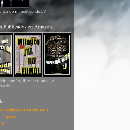
nsa de mi político ideal?
os Publicados en Amazon.
ido común, libre de tabaco, y
ivado.
bs
de los libros de Otromundis
e Guasón
aS