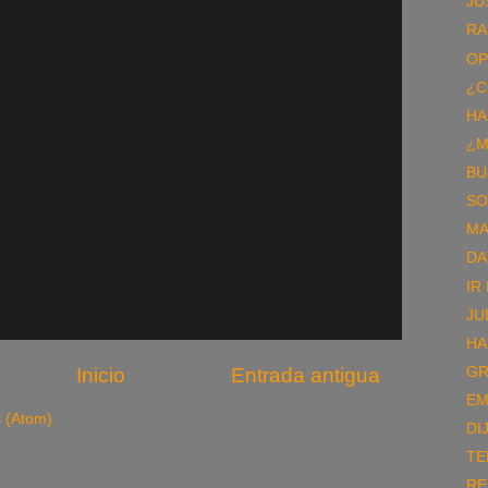
JU
RA
OP
¿C
HA
¿M
BU
SO
MA
DA
IR
JU
HA
Inicio
Entrada antigua
GR
EM
s (Atom)
DI
TE
RE