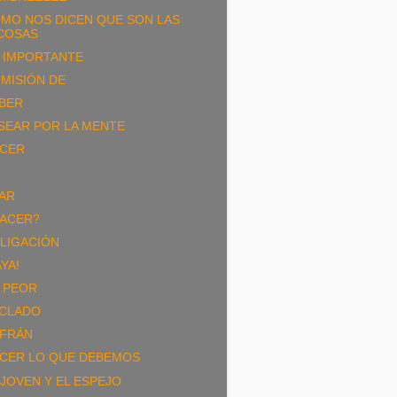
MO NOS DICEN QUE SON LAS
COSAS
 IMPORTANTE
MISIÓN DE
BER
SEAR POR LA MENTE
CER
AR
ACER?
LIGACIÓN
AYA!
 PEOR
CLADO
FRÁN
CER LO QUE DEBEMOS
 JOVEN Y EL ESPEJO