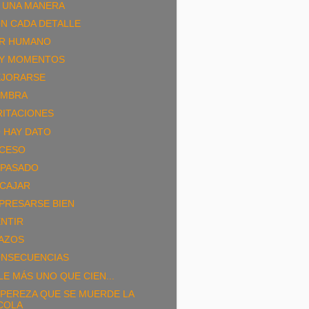
 UNA MANERA
N CADA DETALLE
R HUMANO
Y MOMENTOS
JORARSE
MBRA
RITACIONES
 HAY DATO
CESO
 PASADO
CAJAR
PRESARSE BIEN
NTIR
AZOS
NSECUENCIAS
LE MÁS UNO QUE CIEN...
 PEREZA QUE SE MUERDE LA
COLA