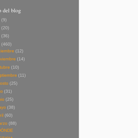
 del blog
6
(9)
5
(20)
4
(36)
3
(460)
ciembre
(12)
viembre
(14)
tubre
(10)
ptiembre
(11)
osto
(25)
lio
(31)
nio
(25)
ayo
(38)
ril
(60)
arzo
(88)
DÓNDE