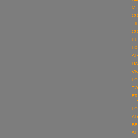
ME
CO
TI
CO
EL
LO
AT
HA
VI
LO
TO
ER
LO
AL
BE
SU