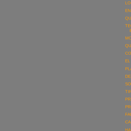
LO
EN
QU
TE
MO
QU
CO
EL
PL
DE
SO
TI
PR
PR
FA
CA
HA