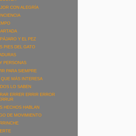
JOR CON ALEGRÍA
NCIENCIA
EMPO
ARTADA
 PÁJARO Y EL PEZ
S PIES DEL GATO
ADURAS
Y PERSONAS
VIR PARA SIEMPRE
 QUE MÁS INTERESA
DOS LO SABEN
RAR ERRER ERRIR ERROR
ERRUR
S HECHOS HABLAN
GO DE MOVIMIENTO
RRINCHE
ERTE