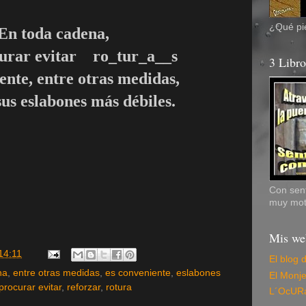
¿Qué pie
En toda cadena,
urar evitar ro_tur_a__s
3 Libr
ente, entre otras medidas,
sus eslabones más débiles.
Con sent
muy mot
Mis we
14:11
El blog 
na
,
entre otras medidas
,
es conveniente
,
eslabones
El Monj
procurar evitar
,
reforzar
,
rotura
L´OcUR