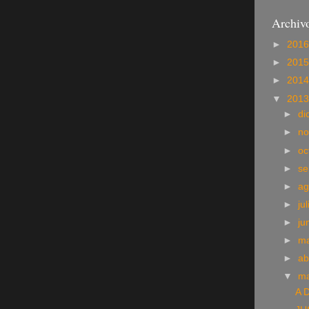
Archivo
►
201
►
201
►
201
▼
201
►
di
►
no
►
oc
►
se
►
ag
►
ju
►
ju
►
m
►
ab
▼
m
A 