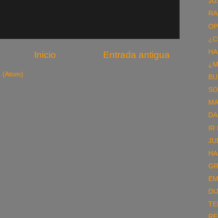
JU
RA
OP
¿C
HA
Inicio
Entrada antigua
¿M
s (Atom)
BU
SO
MA
DA
IR
JU
HA
GR
EM
DI
TE
RE