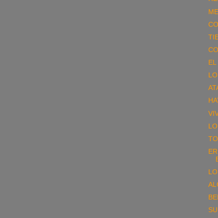
ME
CO
TI
CO
EL
LO
AT
HA
VI
LO
TO
ER
LO
AL
BE
SU