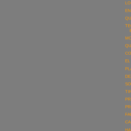
LO
EN
QU
TE
MO
QU
CO
EL
PL
DE
SO
TI
PR
PR
FA
CA
HA