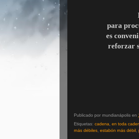
para proc
es conveni
reforzar 
Publicado por
mundianápolis
en
Etiquetas:
cadena
,
en toda cade
más débiles
,
estabón más débil
,