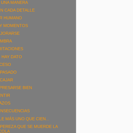
 UNA MANERA
N CADA DETALLE
R HUMANO
Y MOMENTOS
JORARSE
MBRA
RITACIONES
 HAY DATO
CESO
 PASADO
CAJAR
PRESARSE BIEN
NTIR
AZOS
NSECUENCIAS
LE MÁS UNO QUE CIEN...
 PEREZA QUE SE MUERDE LA
COLA