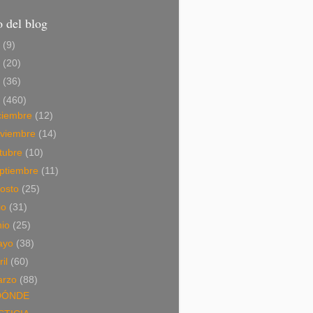
 del blog
6
(9)
5
(20)
4
(36)
3
(460)
ciembre
(12)
viembre
(14)
tubre
(10)
ptiembre
(11)
osto
(25)
lio
(31)
nio
(25)
ayo
(38)
ril
(60)
arzo
(88)
DÓNDE