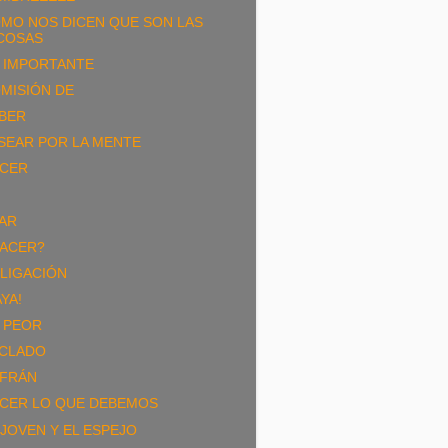
MO NOS DICEN QUE SON LAS
COSAS
 IMPORTANTE
MISIÓN DE
BER
SEAR POR LA MENTE
CER
AR
ACER?
LIGACIÓN
AYA!
 PEOR
CLADO
FRÁN
CER LO QUE DEBEMOS
 JOVEN Y EL ESPEJO