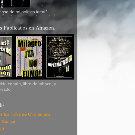
nsa de mi político ideal?
os Publicados en Amazon.
ido común, libre de tabaco, y
ivado.
bs
de los libros de Otromundis
e Guasón
aS