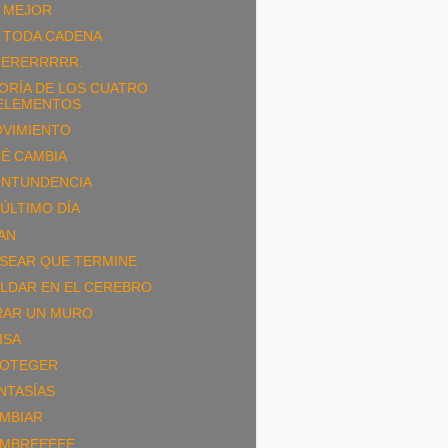
 MEJOR
 TODA CADENA
ERERRRRR.
ORÍA DE LOS CUATRO
ELEMENTOS
VIMIENTO
É CAMBIA
NTUNDENCIA
 ÚLTIMO DÍA
AN
SEAR QUE TERMINE
LDAR EN EL CEREBRO
RAR UN MURO
ISA
OTEGER
NTASÍAS
MBIAR
MBREEEEE