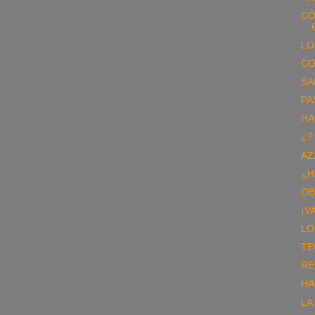
CÓ
LO
CO
SA
PA
HA
¿?
AZ
¿H
OB
¡V
LO
TE
RE
HA
LA