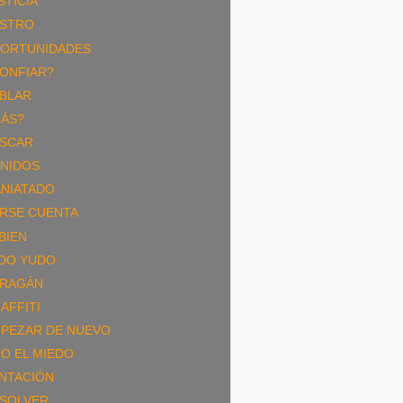
STICIA
STRO
ORTUNIDADES
ONFIAR?
BLAR
ÁS?
SCAR
NIDOS
NIATADO
RSE CUENTA
 BIEN
DO YUDO
RAGÁN
AFFITI
PEZAR DE NUEVO
JO EL MIEDO
NTACIÓN
SOLVER